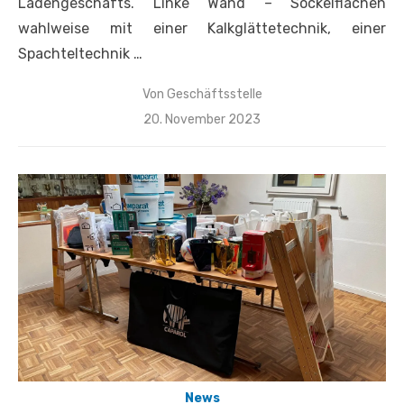
Ladengeschäfts. Linke Wand – Sockelflächen
wahlweise mit einer Kalkglättetechnik, einer
Spachteltechnik …
Von
Geschäftsstelle
Veröffentlicht
20. November 2023
am
News