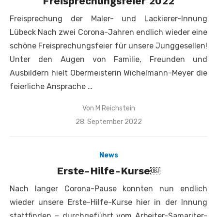
Freisprechungsfeier 2022
Freisprechung der Maler- und Lackierer-Innung
Lübeck Nach zwei Corona-Jahren endlich wieder eine
schöne Freisprechungsfeier für unsere Junggesellen!
Unter den Augen von Familie, Freunden und
Ausbildern hielt Obermeisterin Wichelmann-Meyer die
feierliche Ansprache …
Von
M Reichstein
Veröffentlicht
28. September 2022
am
News
Erste-Hilfe-Kurse￼
Nach langer Corona-Pause konnten nun endlich
wieder unsere Erste-Hilfe-Kurse hier in der Innung
stattfinden – durchgeführt vom Arbeiter-Samariter-