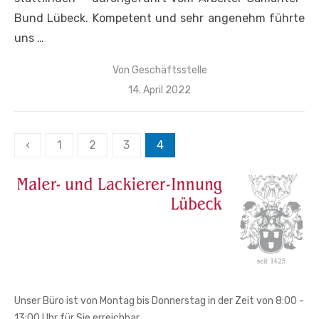
Bund Lübeck. Kompetent und sehr angenehm führte
uns …
Von
Geschäftsstelle
Veröffentlicht
14. April 2022
am
Seitennummerierung
‹
1
2
3
4
der
Beiträge
Unser Büro ist von Montag bis Donnerstag in der Zeit von 8:00 -
13:00 Uhr für Sie erreichbar.