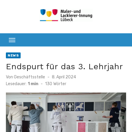
Zum
Inhalt
springen
NEWS
Endspurt für das 3. Lehrjahr
Veröffentlicht
Von
Geschäftsstelle
8. April 2024
am
Lesedauer:
1 min
-
130
Wörter