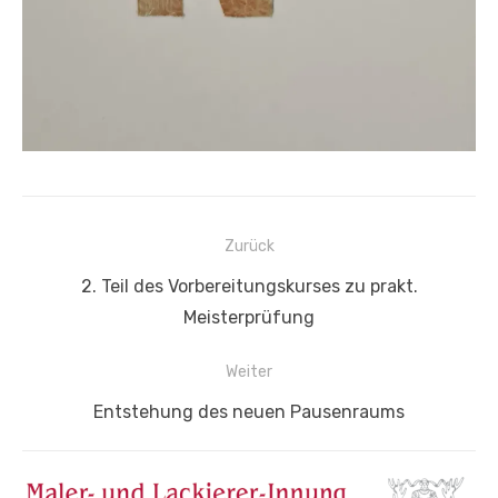
Beitragsnavigation
Zurück
Vorheriger
2. Teil des Vorbereitungskurses zu prakt.
Beitrag:
Meisterprüfung
Weiter
Nächster
Entstehung des neuen Pausenraums
Beitrag: