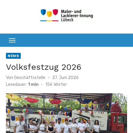
Zum
Inhalt
springen
NEWS
Volksfestzug 2026
Veröffentlicht
Von
Geschäftsstelle
27. Juni 2026
am
Lesedauer:
1 min
-
156
Wörter