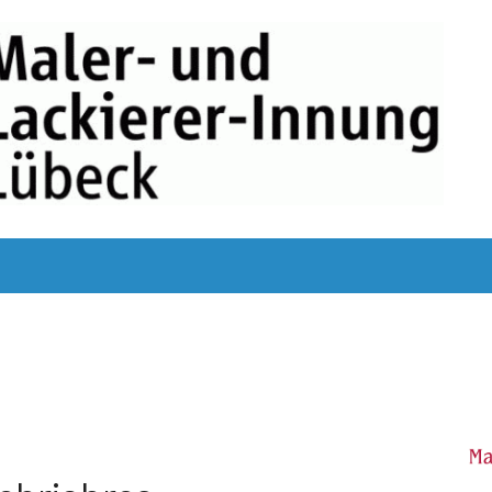
TGLIEDSBETRIEBE
MITGLIED WERDEN !
AUSBILDUNG
Ü
IMPRESSUM