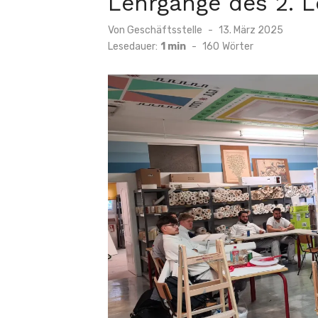
Lehrgänge des 2. L
Veröffentlicht
Von
Geschäftsstelle
13. März 2025
am
Lesedauer:
1 min
-
160
Wörter