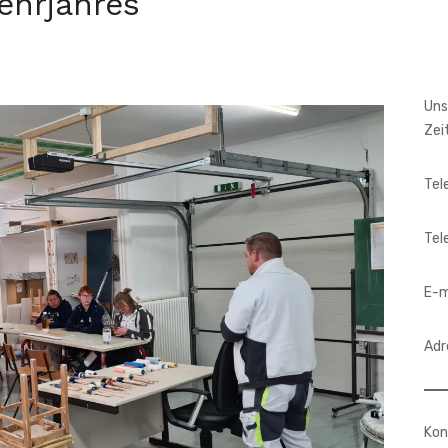
ehrjahres
Uns
Zei
Tel
Tel
E-m
Adr
Kon