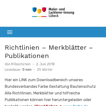
Zum
Inhalt
springen
Richtlinien – Merkblätter –
Publikationen
Veröffentlicht
Von
M Reichstein
2. Juni 2018
am
Lesedauer:
0 min
-
25
Wörter
Hier ein LINK zum Downloadbereich unseres
Bundesverbandes Farbe Gestaltung Bautenschutz
Alle Richtlinien, Merkblätter und hilfreiche
Publikationen können hier heruntergeladen oder