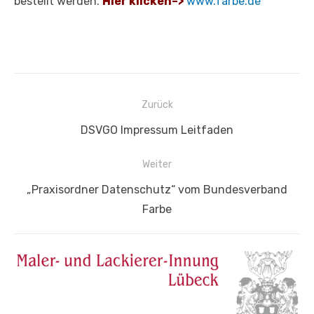
bestellt werden.
Hier klicken–>
www.farbe.de
Beitragsnavigation
Zurück
Vorheriger
DSVGO Impressum Leitfaden
Beitrag:
Weiter
Nächster
„Praxisordner Datenschutz“ vom Bundesverband
Beitrag:
Farbe