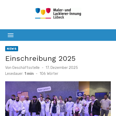
Zum
Inhalt
springen
NEWS
Einschreibung 2025
Veröffentlicht
Von
Geschäftsstelle
17. Dezember 2025
am
Lesedauer:
1 min
-
106
Wörter