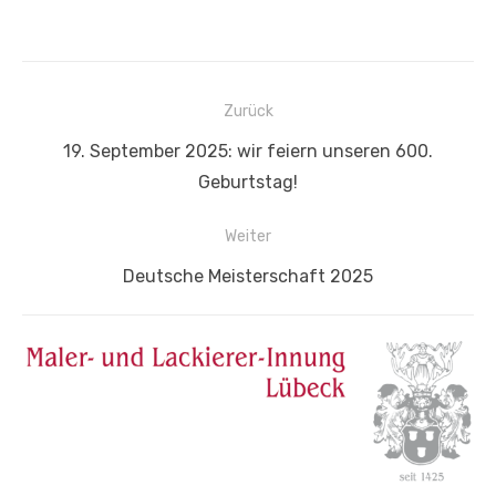
Beitragsnavigation
Zurück
Vorheriger
19. September 2025: wir feiern unseren 600.
Beitrag:
Geburtstag!
Weiter
Nächster
Deutsche Meisterschaft 2025
Beitrag: