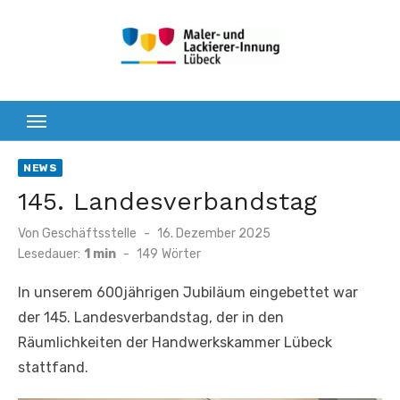
Zum
Inhalt
springen
NEWS
145. Landesverbandstag
Veröffentlicht
Von
Geschäftsstelle
16. Dezember 2025
am
Lesedauer:
1 min
-
149
Wörter
In unserem 600jährigen Jubiläum eingebettet war
der 145. Landesverbandstag, der in den
Räumlichkeiten der Handwerkskammer Lübeck
stattfand.