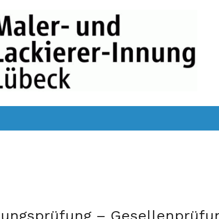
TGLIEDSBETRIEBE
MITGLIED WERDEN !
AUSBILDUNG
Ü
IMPRESSUM
ungsprüfung – Gesellenprüfung