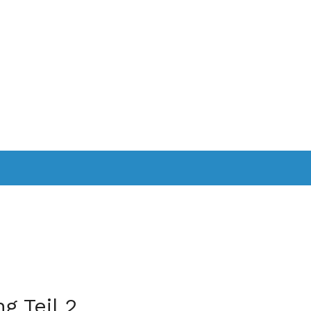
BER UNS
KALENDER
KONTAKT
 Teil 2