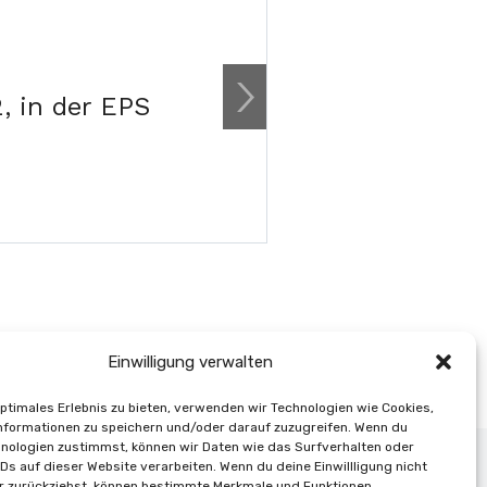
No additional details 
, in der EPS
Einwilligung verwalten
optimales Erlebnis zu bieten, verwenden wir Technologien wie Cookies,
formationen zu speichern und/oder darauf zuzugreifen. Wenn du
nologien zustimmst, können wir Daten wie das Surfverhalten oder
IDs auf dieser Website verarbeiten. Wenn du deine Einwillligung nicht
e-Richtlinie (EU)
er zurückziehst, können bestimmte Merkmale und Funktionen