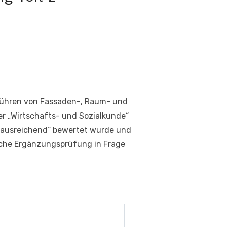
hführen von Fassaden-, Raum- und
 „Wirtschafts- und Sozialkunde“
 „ausreichend“ bewertet wurde und
iche Ergänzungsprüfung in Frage
Bekanntgabe 
27/08/2026 12:0