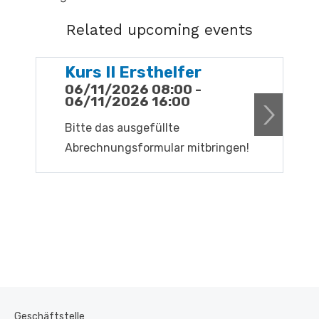
Related upcoming events
Kurs II Ersthelfer
K
06/11/2026 08:00 -
1
06/11/2026 16:00
1
Bitte das ausgefüllte
B
Abrechnungsformular mitbringen!
A
Geschäftstelle